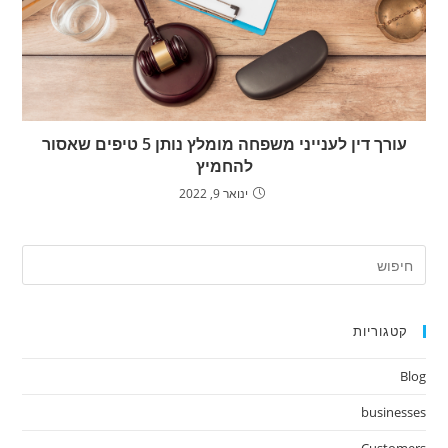
עורך דין לענייני משפחה מומלץ נותן 5 טיפים שאסור
להחמיץ
ינואר 9, 2022
ress
ape
to
קטגוריות
lose
the
Blog
arch
nel.
businesses