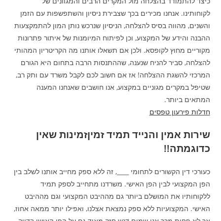
כיצד להתמודד בהצלחה מול המקרים הרבים והמגוונים של
לקוחותינו. אנחנו מכירים בכך שצבירת ניסיון והשתפשפות עם הזמן
והשנים, מהווה בסיס להצלחה, הניסיון שנרכש נותן המון להתמקצעות
ההבנה והידע של המקצוע, וכן לפיתוח המיומנות של איתור פתרונות
מקוריים מחוץ לקופסא. ולכן אם תשאלו אותנו מה הקריטריון המהותי
להצלחה, סביר להניח שנענה, שההתנסות הרבה בתחום היא הגורם
המרכזי להשגת ההצלחה! אז אם חשוב לכם לקבל משרד עם ותק רב,
שטיפל במקרים מגוניים במקצוע, אנו חושבים שאנחנו המענה
המתאים ביותר.
חדלות פירעון טפסים
שירות אמין והנייד תמיד זמיןזמינות שאין
כדוגמתה!!
כעורכי דין הקשורים לתחומי ____, זה ללא ספק מחייב אותנו לשלב בין
הפן המקצועי לבין הפן האישי. משרדנו מתחייב לספק תמיד
ללקוחותיו את המושלם ביותר גם מההיבט המקצועי וגם מההיבט
האישי. המקצועיות ללא ספק נמצאת אצלנו, ואפילו יותר ממאה אחוז,
אך לא פחות מכך אנו שמים דגש חזק מאוד גם על הפן האישי בדיוק