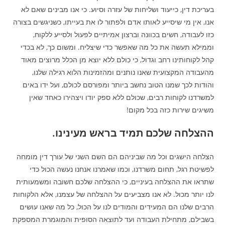
בעריכת דין, כייעוד ושליחות של עזרה וסיוע. כי אנו מבינים שאם לא
אנו, אין מי שיסייע לאותו אדם ולפתור לו את בעייתו, כשניגשים בצורה
כזו לעבודה, חשים בכוונה וברצון אמיתיים לפעול ולסייע ללקוח,
וממילא תעשה את כל מה שאפשר כדי שיצליח. ומשום כך, לא בכדי
קהל לקוחותינו רחב וגדול, כי כולם ללא יוצא מן הכלל מרוצים מאוד
מהעבודה המקצועית שאנו נותנים ומהזמינות הלוא רגילה שלנו,
והודות לכך שמנו הטוב נחשב ביותר ומפורסם לכולם, ועל ידו באים
למשרדנו לקוחות רבים, שכולם ללא ספק יודו ויצהירו כאחד שאין
משיגים שירות כזה בכל מקום!
ההצלחה שלכם תמיד בראש מעינינו.
הצלחה הישגים וכל מה שביניהם הם השם השני של עורך דין מומחה
לפשיטת רגל, תחום משרדנו, וכמו שאמרנו אנחנו נעשה הכול כדי
שתראו את ההצלחה בעיניים, כי ההצלחה שלכם חשובה ומשמעותית
לנו יותר מכול. לא אנו מצביעים על ההצלחה של עצמנו, אלא הלקוחות
הרבים שלנו הם המעידים והמודים לנו על הכול, כל מה שאנו עושים
בשבילם, מתחילת העבודה ועד לתוצאה הסופית והמוגמרת המספקת